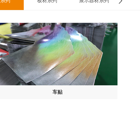
纸系列
板材系列
展示器材系列
气
next
车贴